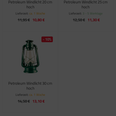
Petroleum Windlicht 20 cm
Petroleum Windlicht 25 cm
hoch
hoch
satzteile für Fiamma Markise F45Ti
Lieferzeit:
ca. 1 Woche
Lieferzeit:
3 - 5 Werktage
satzteile für Fiamma Markise F50 / F55
11,95 €
10,80 €
12,50 €
11,30 €
satzteile für Fiamma Markise F65
- 10%
satzteile für Fiamma Markise F70
satzteile für Fiamma Markise F80
satzteile für Fiamma Pumpen
satzteile für Fiamma Safe-Door
Petroleum Windlicht 30 cm
hoch
Lieferzeit:
ca. 1 Woche
14,50 €
13,10 €