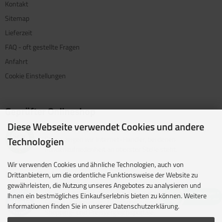
Kontakt
Sitemap
Lieferzeit
FAQ - oft gestellte Fragen
Anfahrt
Cookie Einstellungen
Geprüfter Onlineshop
Diese Webseite verwendet Cookies und andere
Mit dem Vertrauenssiegel für kundenfreundliche Online-
Shops zeigen wir Internet-Händler, bei denen
Technologien
Kundenzufriedenheit an oberster Stelle steht.
Wir verwenden Cookies und ähnliche Technologien, auch von
Unsere Partner
Drittanbietern, um die ordentliche Funktionsweise der Website zu
gewährleisten, die Nutzung unseres Angebotes zu analysieren und
idealo ist eine der größten E-Commerce-Websites in
Ihnen ein bestmögliches Einkaufserlebnis bieten zu können. Weitere
Europa und eines der führenden europäischen Online-
Informationen finden Sie in unserer Datenschutzerklärung.
Shopping- und Preisvergleichsportale.