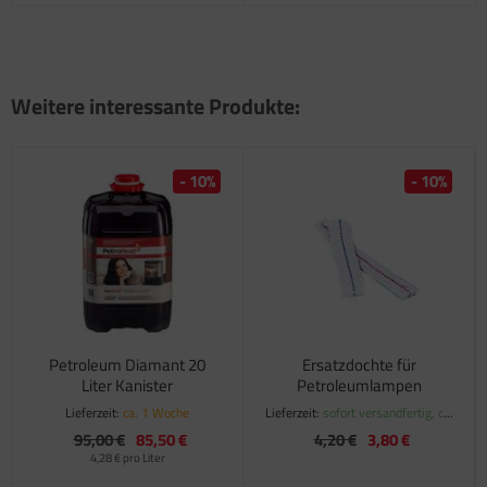
Weitere interessante Produkte:
- 10%
- 10%
Petroleum Diamant 20
Ersatzdochte für
Liter Kanister
Petroleumlampen
Lieferzeit:
ca. 1 Woche
Lieferzeit:
sofort versandfertig, ca.
1-3 Werktage
95,00 €
85,50 €
4,20 €
3,80 €
4,28 € pro Liter