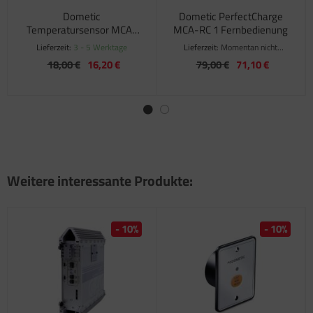
Dometic
Dometic PerfectCharge
Temperatursensor MCA-
MCA-RC 1 Fernbedienung
TS1
Lieferzeit:
3 - 5 Werktage
Lieferzeit:
Momentan nicht
verfügbar
18,00 €
16,20 €
79,00 €
71,10 €
Weitere interessante Produkte:
- 10%
- 10%