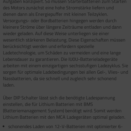
Aufgaben konzipiert. So müssen Starterbatterien zum Starten
atzteile für Carry-Bike XL A / XL A PRO / XL A
atzteile für Toilette C502 C/X
atzteile für Truma Trumatic S 5002 (ab Bj.
des Motors zunächst eine hohe Stromstärke liefern und
O 200
/93
dienen dann als Energiepuffer mit kleinen Teilzyklen.
satzteile für Fiamma Bi-Pot
Versorgungs- oder Bordbatterien hingegen werden durch
atzteile für Truma Trumatic S 5002 K (bis Bj.
kleinere Ströme über längere Zeiträume entladen und dann
)
satzteile für Fiamma Dachboxen / Gepäckboxen
wieder geladen. Auf diese Weise unterliegen sie einer
wesentlich stärkeren Belastung. Diese Eigenschaften müssen
satzteile für Truma Trumatic S 5004
satzteile für Fiamma Dachhauben
berücksichtigt werden und erfordern spezielle
Ladetechnologie, um Schäden zu vermeiden und eine lange
satzteile für Truma Trumavent Gebläse
satzteile für Fiamma F35pro
Lebensdauer zu garantieren. Die IU0U-Batterieladegeräte
arbeiten mit einem einzigartigen sechsstufigen Ladezyklus. Sie
atzteile für Truma Ultraheat
satzteile für Fiamma F40van
sorgen für optimale Ladebedingungen bei allen Gel-, Vlies- und
Nassbatterien, da sie schnell und zugleich sehr schonend
nstige Truma Ersatzteile
satzteile für Fiamma Frischwassertanks
laden.
satzteile für Fiamma Markise Caravanstore
Über DIP Schalter lässt sich die benötigte Ladespannung
satzteile für Fiamma Markise F45 plus
einstellen, die für Lithium Batterien mit BMS
(Batteriemanagement System) benötigt wird. Somit werden
satzteile für Fiamma Markise F45i F45i L
Lithium Batterien mit den MCA Ladegeräten optimal geladen.
schonendes Laden von 12-V-Batterien mit optimierter 6-
satzteile für Fiamma Markise F45S ZIP