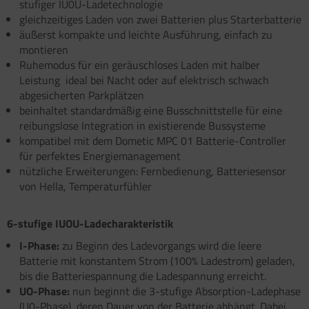
stufiger IU0U-Ladetechnologie
gleichzeitiges Laden von zwei Batterien plus Starterbatterie
satzteile für Fiamma Markise F45Ti
äußerst kompakte und leichte Ausführung, einfach zu
satzteile für Fiamma Markise F50 / F55
montieren
Ruhemodus für ein geräuschloses Laden mit halber
satzteile für Fiamma Markise F65
Leistung  ideal bei Nacht oder auf elektrisch schwach
abgesicherten Parkplätzen
satzteile für Fiamma Markise F70
beinhaltet standardmäßig eine Busschnittstelle für eine
reibungslose Integration in existierende Bussysteme
satzteile für Fiamma Markise F80
kompatibel mit dem Dometic MPC 01 Batterie-Controller
für perfektes Energiemanagement
satzteile für Fiamma Pumpen
nützliche Erweiterungen: Fernbedienung, Batteriesensor
von Hella, Temperaturfühler
satzteile für Fiamma Safe-Door
6-stufige IUOU-Ladecharakteristik
I-Phase:
zu Beginn des Ladevorgangs wird die leere
Batterie mit konstantem Strom (100% Ladestrom) geladen,
bis die Batteriespannung die Ladespannung erreicht.
UO-Phase:
nun beginnt die 3-stufige Absorption-Ladephase
(U0-Phase), deren Dauer von der Batterie abhängt. Dabei