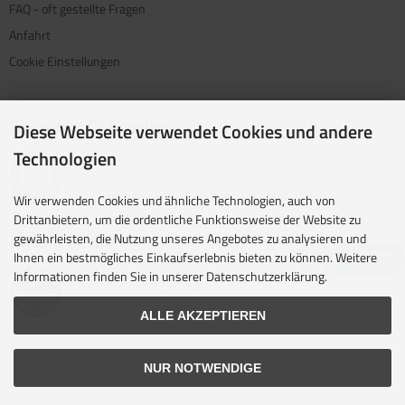
FAQ - oft gestellte Fragen
Anfahrt
Cookie Einstellungen
Geprüfter Onlineshop
Diese Webseite verwendet Cookies und andere
Technologien
Mit dem Vertrauenssiegel für kundenfreundliche Online-
Shops zeigen wir Internet-Händler, bei denen
Kundenzufriedenheit an oberster Stelle steht.
Wir verwenden Cookies und ähnliche Technologien, auch von
Drittanbietern, um die ordentliche Funktionsweise der Website zu
Unsere Partner
gewährleisten, die Nutzung unseres Angebotes zu analysieren und
Ihnen ein bestmögliches Einkaufserlebnis bieten zu können. Weitere
idealo ist eine der größten E-Commerce-Websites in
Informationen finden Sie in unserer Datenschutzerklärung.
Europa und eines der führenden europäischen Online-
Shopping- und Preisvergleichsportale.
ALLE AKZEPTIEREN
NUR NOTWENDIGE