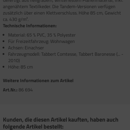
Gefertigt aus hellgrauem, winterfestem Planenmaterial, inkl.
atzteile für Carry-Bike XL A / XL A PRO / XL A
atzteile für Toilette C502 C/X
angenähtem Textilkeder. Die Tandem-Versionen verfügen
atzteile für Truma Trumatic S 5002 (ab Bj.
O 200
zusätzlich über einen Klettverschluss. Höhe 85 cm, Gewicht
/93
ca. 430 g/m².
satzteile für Fiamma Bi-Pot
atzteile für Truma Trumatic S 5002 K (bis Bj.
Technische Informationen:
)
satzteile für Fiamma Dachboxen / Gepäckboxen
Material: 65 % PVC, 35 % Polyester
Für Freizeitfahrzeug: Wohnwagen
satzteile für Truma Trumatic S 5004
satzteile für Fiamma Dachhauben
Achsen: Einachser
Fahrzeugmodell: Tabbert Comtesse, Tabbert Baronesse (... -
satzteile für Truma Trumavent Gebläse
satzteile für Fiamma F35pro
2010)
atzteile für Truma Ultraheat
Höhe: 85 cm
satzteile für Fiamma F40van
nstige Truma Ersatzteile
satzteile für Fiamma Frischwassertanks
Weitere Informationen zum Artikel
Art.Nr.:
86 694
satzteile für Fiamma Markise Caravanstore
satzteile für Fiamma Markise F45 plus
satzteile für Fiamma Markise F45i F45i L
Kunden, die diesen Artikel kauften, haben auch
folgende Artikel bestellt:
satzteile für Fiamma Markise F45S ZIP