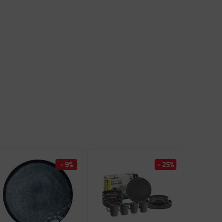
- 9%
- 25%