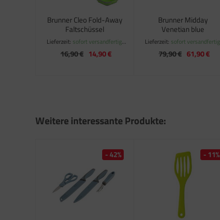
satzteile für Fiamma Markise F50 / F55
Brunner Cleo Fold-Away
Brunner Midday
satzteile für Fiamma Markise F65
Faltschüssel
Venetian blue
Lieferzeit:
sofort versandfertig,
Lieferzeit:
sofort versandfertig
satzteile für Fiamma Markise F70
ca. 1-3 Werktage
ca. 1-3 Werktage
16,90 €
14,90 €
79,90 €
61,90 €
satzteile für Fiamma Markise F80
satzteile für Fiamma Pumpen
satzteile für Fiamma Safe-Door
Weitere interessante Produkte:
- 42%
- 11%