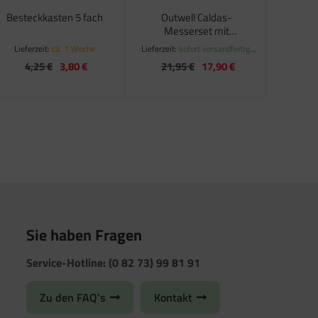
Besteckkasten 5 fach
Outwell Caldas-
Messerset mit
Schneidbrett
Lieferzeit:
ca. 1 Woche
Lieferzeit:
sofort versandfertig,
ca. 1-3 Werktage
4,25 €
3,80 €
21,95 €
17,90 €
Sie haben Fragen
Service-Hotline: (0 82 73) 99 81 91
Zu den FAQ's
Kontakt