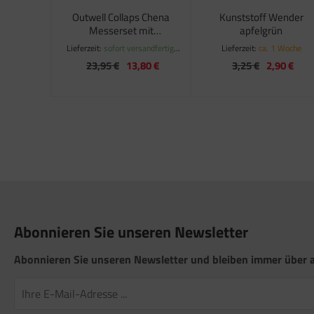
Outwell Collaps Chena
Kunststoff Wender
Messerset mit
apfelgrün
Sparschäler und Schere
Lieferzeit:
sofort versandfertig,
Lieferzeit:
ca. 1 Woche
ca. 1-3 Werktage
23,95 €
13,80 €
3,25 €
2,90 €
Abonnieren Sie unseren Newsletter
Abonnieren Sie unseren Newsletter und bleiben immer über a