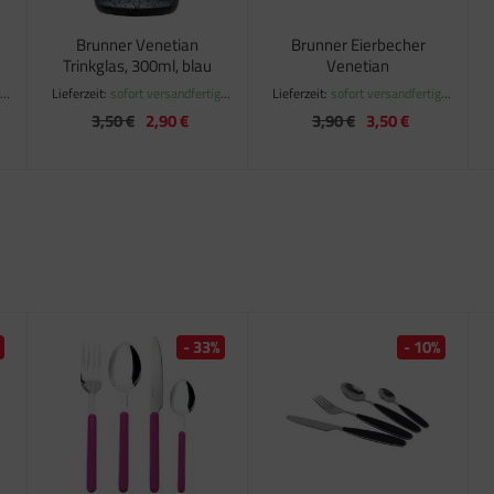
Brunner Venetian
Brunner Eierbecher
Trinkglas, 300ml, blau
Venetian
,
Lieferzeit:
sofort versandfertig,
Lieferzeit:
sofort versandfertig,
ca. 1-3 Werktage
ca. 1-3 Werktage
3,50 €
2,90 €
3,90 €
3,50 €
- 33%
- 10%