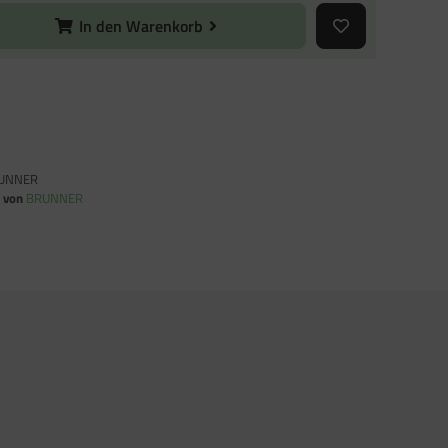
In den Warenkorb
UNNER
n von
BRUNNER