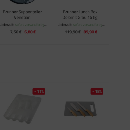
Brunner Suppenteller
Brunner Lunch Box
Venetian
Dolomit Grau 16 tlg.
Lieferzeit:
sofort versandfertig,
Lieferzeit:
sofort versandfertig,
ca. 1-3 Werktage
ca. 1-3 Werktage
7,50 €
6,80 €
119,90 €
89,90 €
- 11%
- 18%