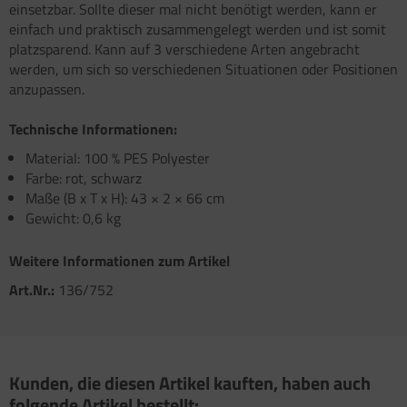
atzteile für Carry-Bike XL A / XL A PRO / XL A
atzteile für Toilette C502 C/X
einsetzbar. Sollte dieser mal nicht benötigt werden, kann er
atzteile für Truma Trumatic S 5002 (ab Bj.
O 200
einfach und praktisch zusammengelegt werden und ist somit
/93
platzsparend. Kann auf 3 verschiedene Arten angebracht
satzteile für Fiamma Bi-Pot
werden, um sich so verschiedenen Situationen oder Positionen
atzteile für Truma Trumatic S 5002 K (bis Bj.
anzupassen.
)
satzteile für Fiamma Dachboxen / Gepäckboxen
Technische Informationen:
satzteile für Truma Trumatic S 5004
satzteile für Fiamma Dachhauben
Material: 100 % PES Polyester
satzteile für Truma Trumavent Gebläse
satzteile für Fiamma F35pro
Farbe: rot, schwarz
Maße (B x T x H): 43 × 2 × 66 cm
atzteile für Truma Ultraheat
satzteile für Fiamma F40van
Gewicht: 0,6 kg
nstige Truma Ersatzteile
satzteile für Fiamma Frischwassertanks
Weitere Informationen zum Artikel
satzteile für Fiamma Markise Caravanstore
Art.Nr.:
136/752
satzteile für Fiamma Markise F45 plus
satzteile für Fiamma Markise F45i F45i L
Kunden, die diesen Artikel kauften, haben auch
satzteile für Fiamma Markise F45S ZIP
folgende Artikel bestellt: