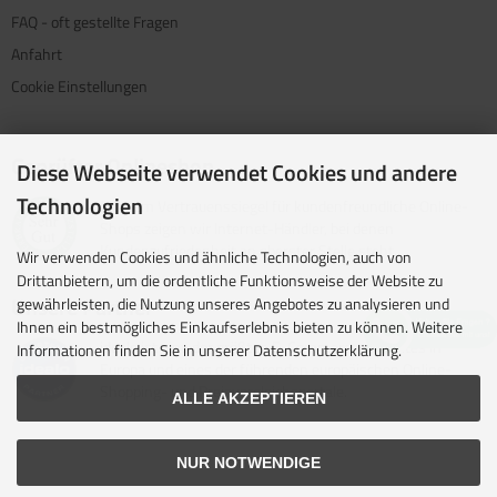
FAQ - oft gestellte Fragen
Anfahrt
Cookie Einstellungen
Geprüfter Onlineshop
Diese Webseite verwendet Cookies und andere
Technologien
Mit dem Vertrauenssiegel für kundenfreundliche Online-
Shops zeigen wir Internet-Händler, bei denen
Kundenzufriedenheit an oberster Stelle steht.
Wir verwenden Cookies und ähnliche Technologien, auch von
Drittanbietern, um die ordentliche Funktionsweise der Website zu
Unsere Partner
gewährleisten, die Nutzung unseres Angebotes zu analysieren und
Ihnen ein bestmögliches Einkaufserlebnis bieten zu können. Weitere
idealo ist eine der größten E-Commerce-Websites in
Informationen finden Sie in unserer Datenschutzerklärung.
Europa und eines der führenden europäischen Online-
Shopping- und Preisvergleichsportale.
ALLE AKZEPTIEREN
NUR NOTWENDIGE