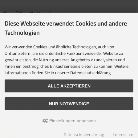
Geprüfter Onlineshop
Diese Webseite verwendet Cookies und andere
Mit dem Vertrauenssiegel für kundenfreundliche Online-
Shops zeigen wir Internet-Händler, bei denen
Technologien
Kundenzufriedenheit an oberster Stelle steht.
Wir verwenden Cookies und ähnliche Technologien, auch von
Unsere Partner
Drittanbietern, um die ordentliche Funktionsweise der Website zu
gewährleisten, die Nutzung unseres Angebotes zu analysieren und
idealo ist eine der größten E-Commerce-Websites in
Ihnen ein bestmögliches Einkaufserlebnis bieten zu können. Weitere
Europa und eines der führenden europäischen Online-
Informationen finden Sie in unserer Datenschutzerklärung.
Shopping- und Preisvergleichsportale.
ALLE AKZEPTIEREN
NUR NOTWENDIGE
Alle Preise inkl. gesetzl. MwSt. zzgl.
Versandkosten
. Die durchgestrichenen Preise
entsprechen dem bisherigen Preis bei camppartner24.
© 2026 camppartner24 • Alle Rechte vorbehalten
Einstellungen anpassen
modified eCommerce Shopsoftware © 2009-2026 • Design & Umsetzung Rehm
SEHR GUT
(4.65 / 5)
Webdesign
Datenschutzerklärung
Impressum
aus
106
Bewertungen bei: shopvote.de ⓘ
Parse Time: 0.369s
Informationen zur Echtheit der Bewertungen