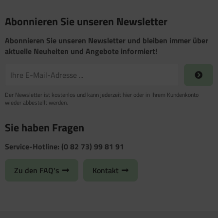
atzteile für Carry-Bike XL A / XL A PRO / XL A
atzteile für Toilette C502 C/X
atzteile für Truma Trumatic S 5002 (ab Bj.
O 200
Abonnieren Sie unseren Newsletter
/93
satzteile für Fiamma Bi-Pot
Abonnieren Sie unseren Newsletter und bleiben immer über
atzteile für Truma Trumatic S 5002 K (bis Bj.
aktuelle Neuheiten und Angebote informiert!
)
satzteile für Fiamma Dachboxen / Gepäckboxen
satzteile für Truma Trumatic S 5004
satzteile für Fiamma Dachhauben
satzteile für Truma Trumavent Gebläse
satzteile für Fiamma F35pro
Der Newsletter ist kostenlos und kann jederzeit hier oder in Ihrem Kundenkonto
wieder abbestellt werden.
atzteile für Truma Ultraheat
satzteile für Fiamma F40van
Sie haben Fragen
nstige Truma Ersatzteile
satzteile für Fiamma Frischwassertanks
Service-Hotline: (0 82 73) 99 81 91
satzteile für Fiamma Markise Caravanstore
Zu den FAQ's
Kontakt
satzteile für Fiamma Markise F45 plus
satzteile für Fiamma Markise F45i F45i L
satzteile für Fiamma Markise F45S ZIP