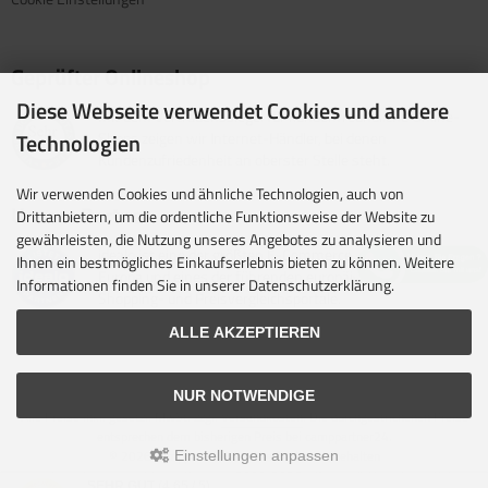
Geprüfter Onlineshop
Diese Webseite verwendet Cookies und andere
Mit dem Vertrauenssiegel für kundenfreundliche Online-
Technologien
Shops zeigen wir Internet-Händler, bei denen
Kundenzufriedenheit an oberster Stelle steht.
Wir verwenden Cookies und ähnliche Technologien, auch von
Unsere Partner
Drittanbietern, um die ordentliche Funktionsweise der Website zu
gewährleisten, die Nutzung unseres Angebotes zu analysieren und
idealo ist eine der größten E-Commerce-Websites in
Ihnen ein bestmögliches Einkaufserlebnis bieten zu können. Weitere
Europa und eines der führenden europäischen Online-
Informationen finden Sie in unserer Datenschutzerklärung.
Shopping- und Preisvergleichsportale.
ALLE AKZEPTIEREN
NUR NOTWENDIGE
Alle Preise inkl. gesetzl. MwSt. zzgl.
Versandkosten
. Die durchgestrichenen Preise
entsprechen dem bisherigen Preis bei camppartner24.
© 2026 camppartner24 • Alle Rechte vorbehalten
Einstellungen anpassen
modified eCommerce Shopsoftware © 2009-2026 • Design & Umsetzung Rehm
SEHR GUT
(4.65 / 5)