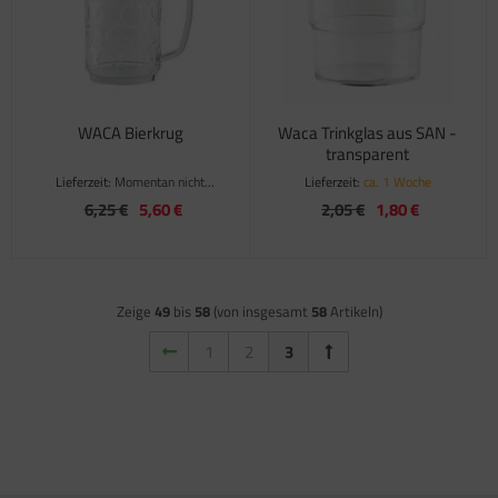
satzteile für Fiamma Markise F45Ti
satzteile für Fiamma Markise F50 / F55
satzteile für Fiamma Markise F65
WACA Bierkrug
Waca Trinkglas aus SAN -
transparent
satzteile für Fiamma Markise F70
Lieferzeit:
Momentan nicht
Lieferzeit:
ca. 1 Woche
verfügbar
6,25 €
5,60 €
2,05 €
1,80 €
satzteile für Fiamma Markise F80
satzteile für Fiamma Pumpen
satzteile für Fiamma Safe-Door
Zeige
49
bis
58
(von insgesamt
58
Artikeln)
1
2
3