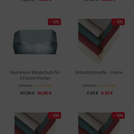
satzteile für Fiamma Markise F45Ti
satzteile für Fiamma Markise F50 / F55
- 10%
- 10%
satzteile für Fiamma Markise F65
satzteile für Fiamma Markise F70
satzteile für Fiamma Markise F80
satzteile für Fiamma Pumpen
Aluminium Windschutz für
Antirutschmatte - creme
3 Flamm Kocher
satzteile für Fiamma Safe-Door
Lieferzeit:
ca. 1 Woche
Lieferzeit:
ca. 1 Woche
67,50 €
60,80 €
7,25 €
6,50 €
- 10%
- 10%